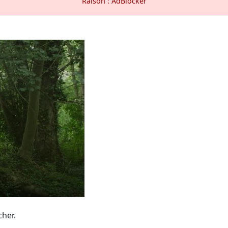
Raison : AdBlocker
cher.