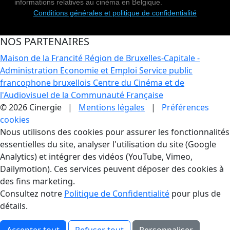
informations relatives au cinéma en Belgique.
Conditions générales et politique de confidentialité
NOS PARTENAIRES
Maison de la Francité
Région de Bruxelles-Capitale -
Administration Economie et Emploi
Service public
francophone bruxellois
Centre du Cinéma et de
l'Audiovisuel de la Communauté Française
© 2026 Cinergie |
Mentions légales
|
Préférences
cookies
Gestion des Cookies
Nous utilisons des cookies pour assurer les fonctionnalités
essentielles du site, analyser l'utilisation du site (Google
Analytics) et intégrer des vidéos (YouTube, Vimeo,
Dailymotion). Ces services peuvent déposer des cookies à
des fins marketing.
Consultez notre
Politique de Confidentialité
pour plus de
détails.
Accepter tout
Refuser tout
Personnaliser