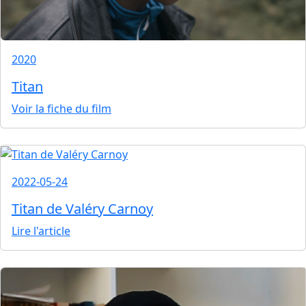
2020
Titan
Voir la fiche du film
2022-05-24
Titan de Valéry Carnoy
Lire l'article