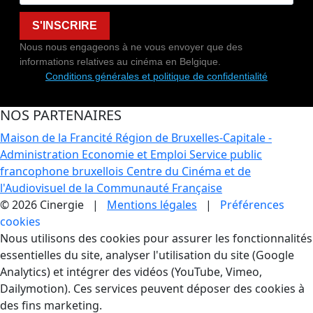
S'INSCRIRE
Nous nous engageons à ne vous envoyer que des
informations relatives au cinéma en Belgique.
Conditions générales et politique de confidentialité
NOS PARTENAIRES
Maison de la Francité
Région de Bruxelles-Capitale -
Administration Economie et Emploi
Service public
francophone bruxellois
Centre du Cinéma et de
l'Audiovisuel de la Communauté Française
© 2026 Cinergie |
Mentions légales
|
Préférences
cookies
Gestion des Cookies
Nous utilisons des cookies pour assurer les fonctionnalités
essentielles du site, analyser l'utilisation du site (Google
Analytics) et intégrer des vidéos (YouTube, Vimeo,
Dailymotion). Ces services peuvent déposer des cookies à
des fins marketing.