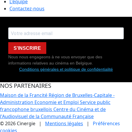
L'équipe
Contactez-nous
S'INSCRIRE
Nous nous engageons à ne vous envoyer que des
informations relatives au cinéma en Belgique.
Conditions générales et politique de confidentialité
NOS PARTENAIRES
Maison de la Francité
Région de Bruxelles-Capitale -
Administration Economie et Emploi
Service public
francophone bruxellois
Centre du Cinéma et de
l'Audiovisuel de la Communauté Française
© 2026 Cinergie |
Mentions légales
|
Préférences
cookies