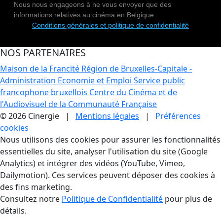
Nous nous engageons à ne vous envoyer que des
informations relatives au cinéma en Belgique.
Conditions générales et politique de confidentialité
NOS PARTENAIRES
Maison de la Francité
Région de Bruxelles-Capitale -
Administration Economie et Emploi
Service public
francophone bruxellois
Centre du Cinéma et de
l'Audiovisuel de la Communauté Française
© 2026 Cinergie |
Mentions légales
|
Préférences
cookies
Gestion des Cookies
Nous utilisons des cookies pour assurer les fonctionnalités
essentielles du site, analyser l'utilisation du site (Google
Analytics) et intégrer des vidéos (YouTube, Vimeo,
Dailymotion). Ces services peuvent déposer des cookies à
des fins marketing.
Consultez notre
Politique de Confidentialité
pour plus de
détails.