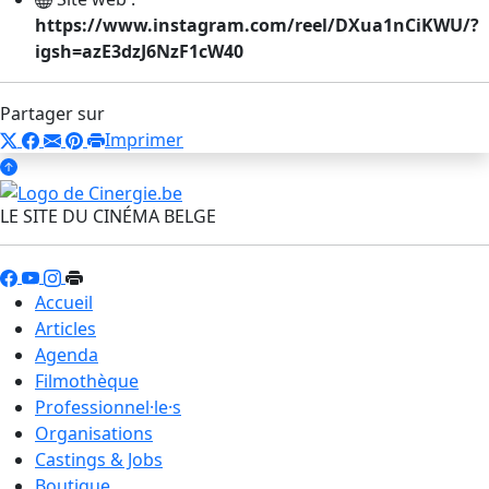
https://www.instagram.com/reel/DXua1nCiKWU/?
igsh=azE3dzJ6NzF1cW40
Partager sur
Imprimer
LE SITE DU CINÉMA BELGE
Accueil
Articles
Agenda
Filmothèque
Professionnel·le·s
Organisations
Castings & Jobs
Boutique