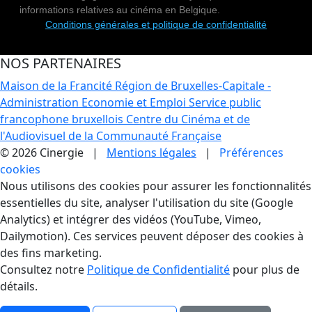
informations relatives au cinéma en Belgique.
Conditions générales et politique de confidentialité
NOS PARTENAIRES
Maison de la Francité
Région de Bruxelles-Capitale -
Administration Economie et Emploi
Service public
francophone bruxellois
Centre du Cinéma et de
l'Audiovisuel de la Communauté Française
© 2026 Cinergie |
Mentions légales
|
Préférences
cookies
Gestion des Cookies
Nous utilisons des cookies pour assurer les fonctionnalités
essentielles du site, analyser l'utilisation du site (Google
Analytics) et intégrer des vidéos (YouTube, Vimeo,
Dailymotion). Ces services peuvent déposer des cookies à
des fins marketing.
Consultez notre
Politique de Confidentialité
pour plus de
détails.