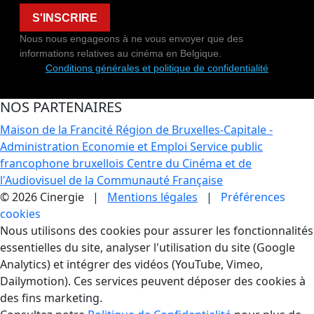
S'INSCRIRE
Nous nous engageons à ne vous envoyer que des
informations relatives au cinéma en Belgique.
Conditions générales et politique de confidentialité
NOS PARTENAIRES
Maison de la Francité
Région de Bruxelles-Capitale -
Administration Economie et Emploi
Service public
francophone bruxellois
Centre du Cinéma et de
l'Audiovisuel de la Communauté Française
© 2026 Cinergie |
Mentions légales
|
Préférences
cookies
Gestion des Cookies
Nous utilisons des cookies pour assurer les fonctionnalités
essentielles du site, analyser l'utilisation du site (Google
Analytics) et intégrer des vidéos (YouTube, Vimeo,
Dailymotion). Ces services peuvent déposer des cookies à
des fins marketing.