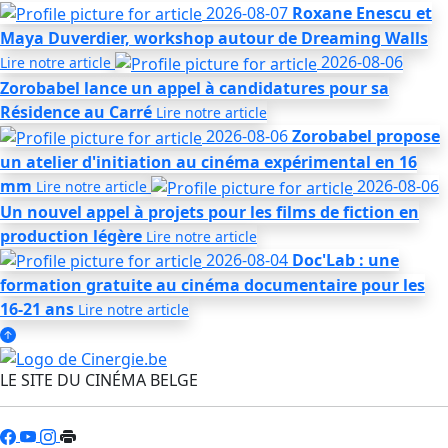
2026-08-07
Roxane Enescu et
Maya Duverdier, workshop autour de Dreaming Walls
2026-08-06
Lire notre
article
Zorobabel lance un appel à candidatures pour sa
Résidence au Carré
Lire notre
article
2026-08-06
Zorobabel propose
un atelier d'initiation au cinéma expérimental en 16
mm
2026-08-06
Lire notre
article
Un nouvel appel à projets pour les films de fiction en
production légère
Lire notre
article
2026-08-04
Doc'Lab : une
formation gratuite au cinéma documentaire pour les
16-21 ans
Lire notre
article
LE SITE DU CINÉMA BELGE