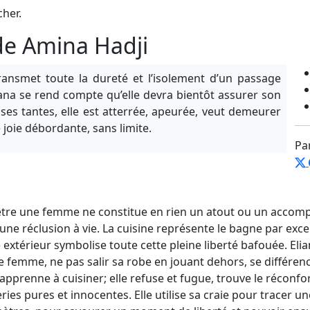
cher.
 de Amina Hadji
ransmet toute la dureté et l’isolement d’un passage
iana se rend compte qu’elle devra bientôt assurer son
s tantes, elle est atterrée, apeurée, veut demeurer
 joie débordante, sans limite.
Pa
être une femme ne constitue en rien un atout ou un accom
 une réclusion à vie. La cuisine représente le bagne par exce
 extérieur symbolise toute cette pleine liberté bafouée. Eli
emme, ne pas salir sa robe en jouant dehors, se différenc
apprenne à cuisiner; elle refuse et fugue, trouve le réconfor
ies pures et innocentes. Elle utilise sa craie pour tracer un