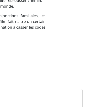
uite rebrousser chemin.
u monde.
onctions familiales, les
lm fait naitre un certain
mination à casser les codes