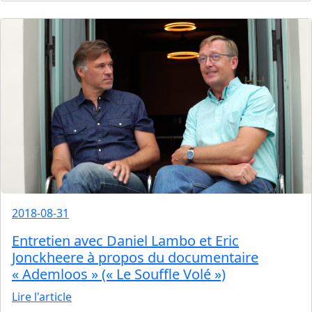
2018-08-31
Entretien avec Daniel Lambo et Eric
Jonckheere à propos du documentaire
« Ademloos » (« Le Souffle Volé »)
Lire l'article