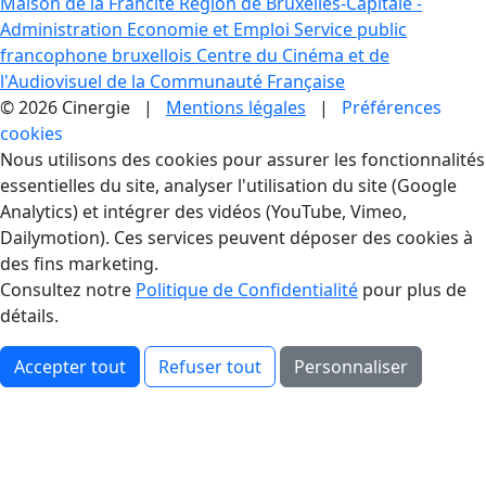
Maison de la Francité
Région de Bruxelles-Capitale -
Administration Economie et Emploi
Service public
francophone bruxellois
Centre du Cinéma et de
l'Audiovisuel de la Communauté Française
© 2026 Cinergie |
Mentions légales
|
Préférences
cookies
Gestion des Cookies
Nous utilisons des cookies pour assurer les fonctionnalités
essentielles du site, analyser l'utilisation du site (Google
Analytics) et intégrer des vidéos (YouTube, Vimeo,
Dailymotion). Ces services peuvent déposer des cookies à
des fins marketing.
Consultez notre
Politique de Confidentialité
pour plus de
détails.
Accepter tout
Refuser tout
Personnaliser