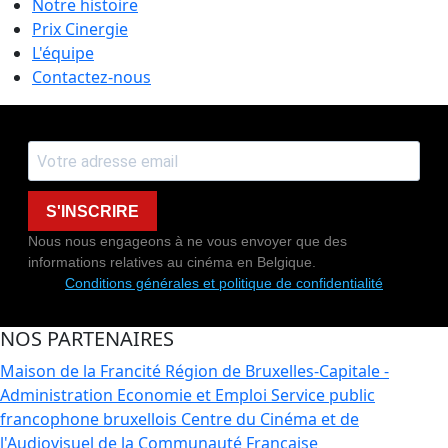
Notre histoire
Prix Cinergie
L'équipe
Contactez-nous
S'INSCRIRE
Nous nous engageons à ne vous envoyer que des
informations relatives au cinéma en Belgique.
Conditions générales et politique de confidentialité
NOS PARTENAIRES
Maison de la Francité
Région de Bruxelles-Capitale -
Administration Economie et Emploi
Service public
francophone bruxellois
Centre du Cinéma et de
l'Audiovisuel de la Communauté Française