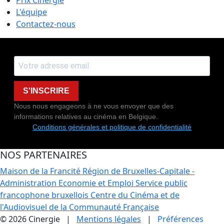
L'équipe
Contactez-nous
S'INSCRIRE
Nous nous engageons à ne vous envoyer que des
informations relatives au cinéma en Belgique.
Conditions générales et politique de confidentialité
NOS PARTENAIRES
Maison de la Francité
Région de Bruxelles-Capitale -
Administration Economie et Emploi
Service public
francophone bruxellois
Centre du Cinéma et de
l'Audiovisuel de la Communauté Française
© 2026 Cinergie |
Mentions légales
|
Préférences