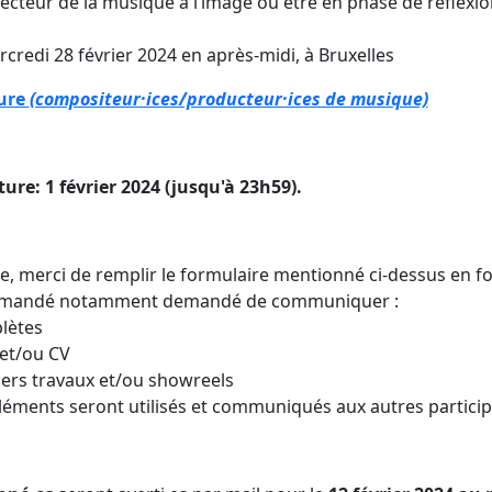
 secteur de la musique à l’image ou être en phase de réflexi
rcredi 28 février 2024 en après-midi, à Bruxelles
ture
(compositeur·ices/producteur·ices de musique)
re: 1 février 2024 (jusqu'à 23h59).
se, merci de remplir le formulaire mentionné ci-dessus en f
a demandé notamment demandé de communiquer :
lètes
et/ou CV
iers travaux et/ou showreels
éléments seront utilisés et communiqués aux autres particip