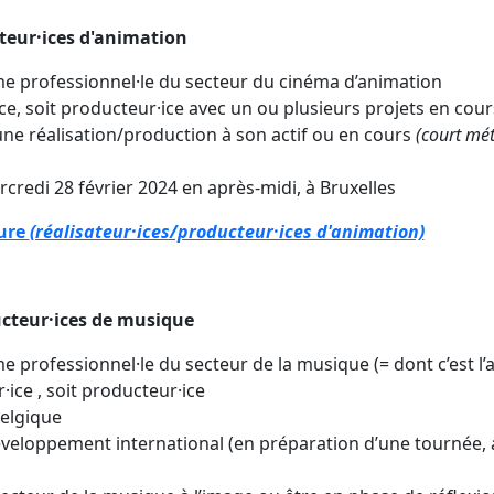
teur·ices d'animation
e professionnel·le du secteur du cinéma d’animation
·ice, soit producteur·ice avec un ou plusieurs projets en cour
une réalisation/production à son actif ou en cours
(court mét
rcredi 28 février 2024 en après-midi, à Bruxelles
ture
(réalisateur·ices/producteur·ices d'animation)
cteur·ices de musique
professionnel·le du secteur de la musique (= dont c’est l’ac
·ice , soit producteur·ice
Belgique
éveloppement international (en préparation d’une tournée, a