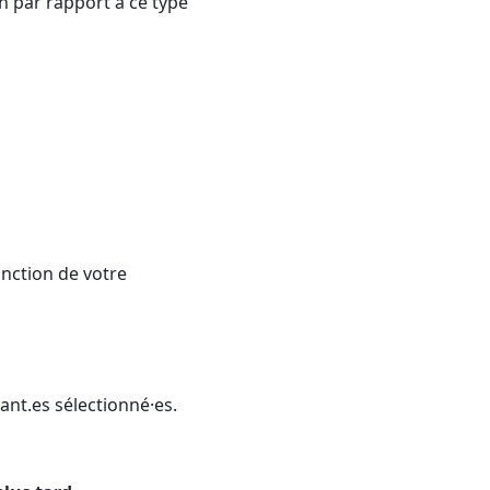
on par rapport à ce type
onction de votre
ant.es sélectionné·es.