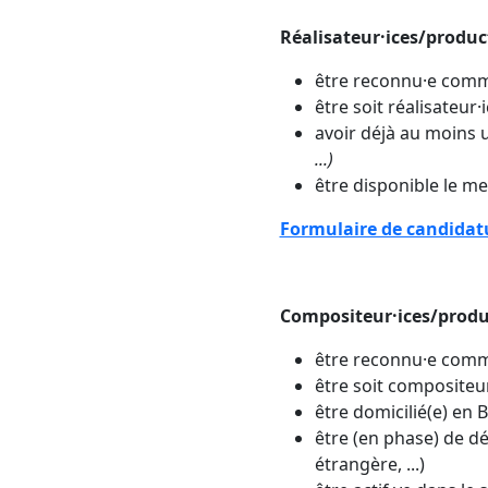
Réalisateur·ices/produc
être reconnu·e comm
être soit réalisateur
avoir déjà au moins 
...)
être disponible le me
Formulaire de candida
Compositeur·ices/produ
être reconnu·e comme 
être soit compositeur
être domicilié(e) en 
être (en phase) de d
étrangère, ...)