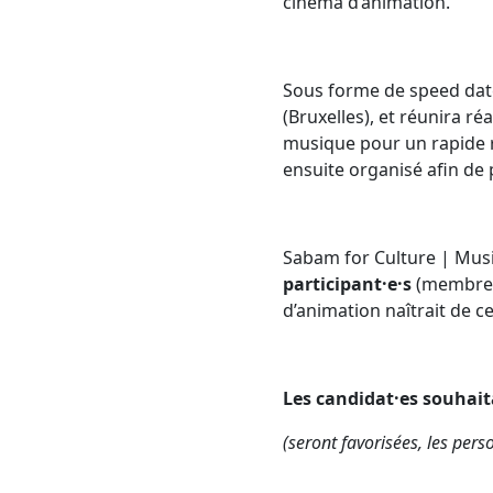
cinéma d’animation.
Sous forme de speed date
(Bruxelles), et réunira r
musique pour un rapide r
ensuite organisé afin de 
Sabam for Culture | Mus
participant·e·s
(membres 
d’animation naîtrait de c
Les candidat·es souhaita
(seront favorisées, les per