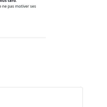
plus tard
.
de ne pas motiver ses