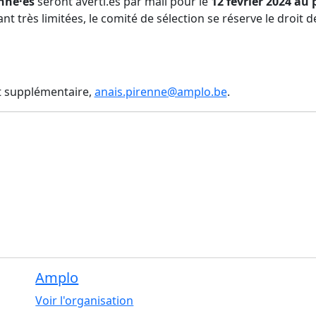
nné·es
seront averti.es par mail pour le
12 février 2024
au 
nt très limitées, le comité de sélection se réserve le droit 
t supplémentaire,
anais.pirenne@amplo.be
.
Amplo
Voir l'organisation