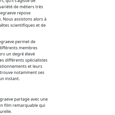
, qu’il s’agisse de
ariété de métiers très
Degraeve repose
. Nous assistons alors à
êtes scientifiques et de
 Degraeve permet de
 différents membres
ers un degré élevé
es différents spécialistes
estionnements et leurs
ui trouve notamment ses
un instant.
Degraeve partage avec une
e un film remarquable qui
turelle.