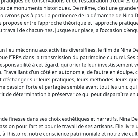
 pratiques de conservations et de restauration d’œuvres d’art
 ou de monuments historiques. De même, c’est une grande v
ouvrons pas à pas. La pertinence de la démarche de Nina 
e proposé entre l’approche théorique et l’approche pratique
ravail de chacun·nes, jusque sur place, à l’occasion d’enqu
un lieu méconnu aux activités diversifiées, le film de Nina
oue l’IRPA dans la transmission du patrimoine culturel. Ses
sponsabilité à cet égard, qui oriente leur investissement v
. Travaillant d’un côté en autonomie, de l’autre en équipe, c
t d’échanger sur leurs pratiques, leurs méthodes, leurs qu
 Une passion forte et partagée semble avant tout les unir, q
t de détermination à préserver ce qui peut disparaître en 
nde finesse dans ses choix esthétiques et narratifs, Nina 
ssion pour l’art et pour le travail de ses artisans. Elle livr
à l’histoire, notre conscience patrimoniale et notre vie cul