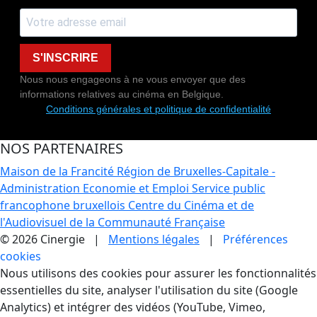
S'INSCRIRE
Nous nous engageons à ne vous envoyer que des
informations relatives au cinéma en Belgique.
Conditions générales et politique de confidentialité
NOS PARTENAIRES
Maison de la Francité
Région de Bruxelles-Capitale -
Administration Economie et Emploi
Service public
francophone bruxellois
Centre du Cinéma et de
l'Audiovisuel de la Communauté Française
© 2026 Cinergie |
Mentions légales
|
Préférences
cookies
Gestion des Cookies
Nous utilisons des cookies pour assurer les fonctionnalités
essentielles du site, analyser l'utilisation du site (Google
Analytics) et intégrer des vidéos (YouTube, Vimeo,