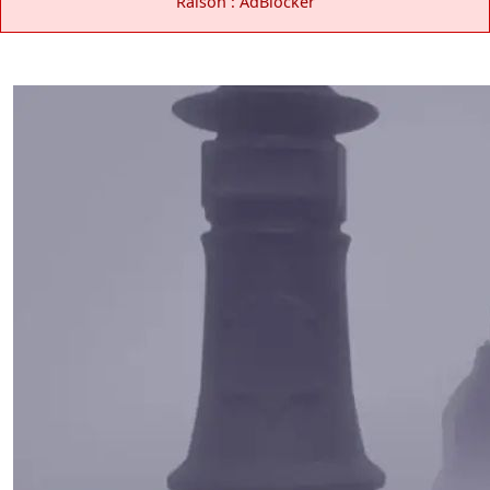
Raison : AdBlocker