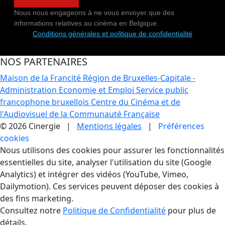
Nous nous engageons à ne vous envoyer que des
informations relatives au cinéma en Belgique.
Conditions générales et politique de confidentialité
NOS PARTENAIRES
Maison de la Francité
Région de Bruxelles-Capitale -
Administration Economie et Emploi
Service public
francophone bruxellois
Centre du Cinéma et de
l'Audiovisuel de la Communauté Française
© 2026 Cinergie |
Mentions légales
|
Préférences
cookies
Gestion des Cookies
Nous utilisons des cookies pour assurer les fonctionnalités
essentielles du site, analyser l'utilisation du site (Google
Analytics) et intégrer des vidéos (YouTube, Vimeo,
Dailymotion). Ces services peuvent déposer des cookies à
des fins marketing.
Consultez notre
Politique de Confidentialité
pour plus de
détails.