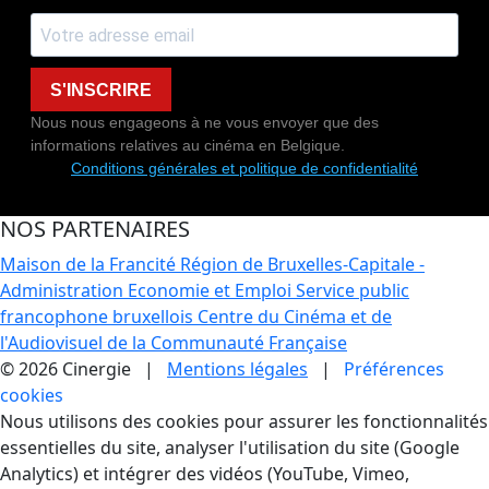
S'INSCRIRE
Nous nous engageons à ne vous envoyer que des
informations relatives au cinéma en Belgique.
Conditions générales et politique de confidentialité
NOS PARTENAIRES
Maison de la Francité
Région de Bruxelles-Capitale -
Administration Economie et Emploi
Service public
francophone bruxellois
Centre du Cinéma et de
l'Audiovisuel de la Communauté Française
© 2026 Cinergie |
Mentions légales
|
Préférences
cookies
Gestion des Cookies
Nous utilisons des cookies pour assurer les fonctionnalités
essentielles du site, analyser l'utilisation du site (Google
Analytics) et intégrer des vidéos (YouTube, Vimeo,