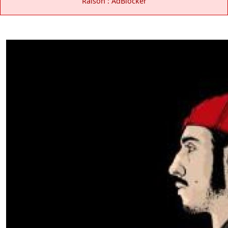
Raison : AdBlocker