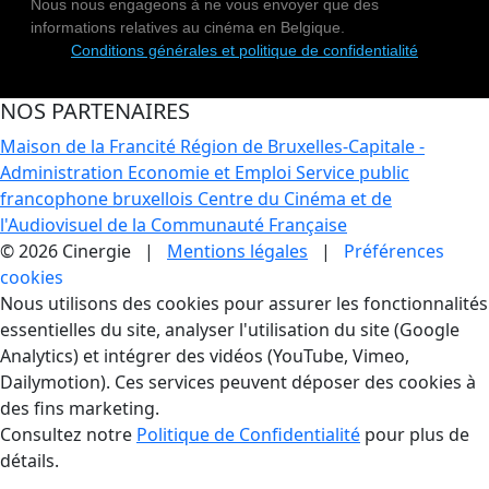
Nous nous engageons à ne vous envoyer que des
informations relatives au cinéma en Belgique.
Conditions générales et politique de confidentialité
NOS PARTENAIRES
Maison de la Francité
Région de Bruxelles-Capitale -
Administration Economie et Emploi
Service public
francophone bruxellois
Centre du Cinéma et de
l'Audiovisuel de la Communauté Française
© 2026 Cinergie |
Mentions légales
|
Préférences
cookies
Gestion des Cookies
Nous utilisons des cookies pour assurer les fonctionnalités
essentielles du site, analyser l'utilisation du site (Google
Analytics) et intégrer des vidéos (YouTube, Vimeo,
Dailymotion). Ces services peuvent déposer des cookies à
des fins marketing.
Consultez notre
Politique de Confidentialité
pour plus de
détails.