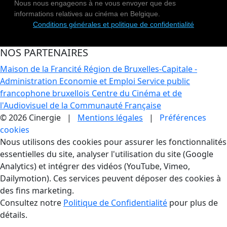
Nous nous engageons à ne vous envoyer que des
informations relatives au cinéma en Belgique.
Conditions générales et politique de confidentialité
NOS PARTENAIRES
Maison de la Francité
Région de Bruxelles-Capitale -
Administration Economie et Emploi
Service public
francophone bruxellois
Centre du Cinéma et de
l'Audiovisuel de la Communauté Française
© 2026 Cinergie |
Mentions légales
|
Préférences
cookies
Gestion des Cookies
Nous utilisons des cookies pour assurer les fonctionnalités
essentielles du site, analyser l'utilisation du site (Google
Analytics) et intégrer des vidéos (YouTube, Vimeo,
Dailymotion). Ces services peuvent déposer des cookies à
des fins marketing.
Consultez notre
Politique de Confidentialité
pour plus de
détails.