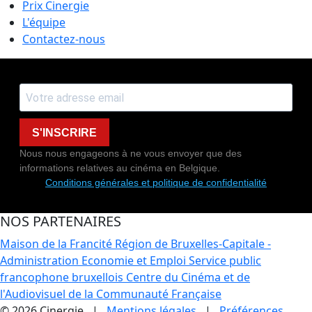
Prix Cinergie
L'équipe
Contactez-nous
S'INSCRIRE
Nous nous engageons à ne vous envoyer que des
informations relatives au cinéma en Belgique.
Conditions générales et politique de confidentialité
NOS PARTENAIRES
Maison de la Francité
Région de Bruxelles-Capitale -
Administration Economie et Emploi
Service public
francophone bruxellois
Centre du Cinéma et de
l'Audiovisuel de la Communauté Française
© 2026 Cinergie |
Mentions légales
|
Préférences