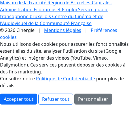
Maison de la Francité
Région de Bruxelles-Capitale -
Administration Economie et Emploi
Service public
francophone bruxellois
Centre du Cinéma et de
l'Audiovisuel de la Communauté Française
© 2026 Cinergie |
Mentions légales
|
Préférences
cookies
Gestion des Cookies
Nous utilisons des cookies pour assurer les fonctionnalités
essentielles du site, analyser l'utilisation du site (Google
Analytics) et intégrer des vidéos (YouTube, Vimeo,
Dailymotion). Ces services peuvent déposer des cookies à
des fins marketing.
Consultez notre
Politique de Confidentialité
pour plus de
détails.
Accepter tout
Refuser tout
Personnaliser