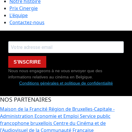
Notre histoire
Prix Cinergie
L'équipe
Contactez-nous
S'INSCRIRE
Nous nous engageons à ne vous envoyer que des
informations relatives au cinéma en Belgique.
Conditions générales et politique de confidentialité
NOS PARTENAIRES
Maison de la Francité
Région de Bruxelles-Capitale -
Administration Economie et Emploi
Service public
francophone bruxellois
Centre du Cinéma et de
l'Audiovisuel de la Communauté Française