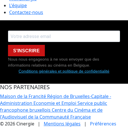
L'équipe
Contactez-nous
S'INSCRIRE
Nous nous engageons à ne vous envoyer que des
informations relatives au cinéma en Belgique.
Conditions générales et politique de confidentialité
NOS PARTENAIRES
Maison de la Francité
Région de Bruxelles-Capitale -
Administration Economie et Emploi
Service public
francophone bruxellois
Centre du Cinéma et de
l'Audiovisuel de la Communauté Française
© 2026 Cinergie |
Mentions légales
|
Préférences