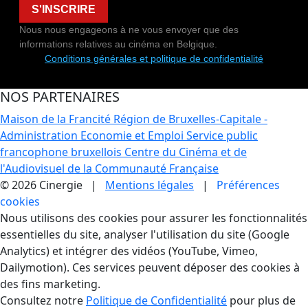
S'INSCRIRE
Nous nous engageons à ne vous envoyer que des
informations relatives au cinéma en Belgique.
Conditions générales et politique de confidentialité
NOS PARTENAIRES
Maison de la Francité
Région de Bruxelles-Capitale -
Administration Economie et Emploi
Service public
francophone bruxellois
Centre du Cinéma et de
l'Audiovisuel de la Communauté Française
© 2026 Cinergie |
Mentions légales
|
Préférences
cookies
Gestion des Cookies
Nous utilisons des cookies pour assurer les fonctionnalités
essentielles du site, analyser l'utilisation du site (Google
Analytics) et intégrer des vidéos (YouTube, Vimeo,
Dailymotion). Ces services peuvent déposer des cookies à
des fins marketing.
Consultez notre
Politique de Confidentialité
pour plus de