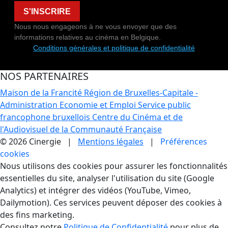
S'INSCRIRE
Nous nous engageons à ne vous envoyer que des
informations relatives au cinéma en Belgique.
Conditions générales et politique de confidentialité
NOS PARTENAIRES
Maison de la Francité
Région de Bruxelles-Capitale -
Administration Economie et Emploi
Service public
francophone bruxellois
Centre du Cinéma et de
l'Audiovisuel de la Communauté Française
© 2026 Cinergie |
Mentions légales
|
Préférences
cookies
Gestion des Cookies
Nous utilisons des cookies pour assurer les fonctionnalités
essentielles du site, analyser l'utilisation du site (Google
Analytics) et intégrer des vidéos (YouTube, Vimeo,
Dailymotion). Ces services peuvent déposer des cookies à
des fins marketing.
Consultez notre
Politique de Confidentialité
pour plus de