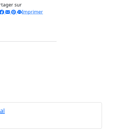
rtager sur
Imprimer
al