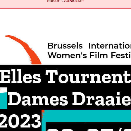
Raison : AdBlocker