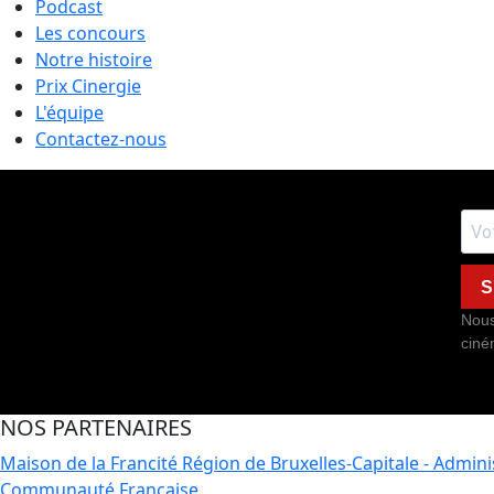
Podcast
Les concours
Notre histoire
Prix Cinergie
L'équipe
Contactez-nous
S
Nous
ciné
NOS PARTENAIRES
Maison de la Francité
Région de Bruxelles-Capitale - Admin
Communauté Française