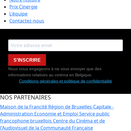
Prix Cinergie
L'équipe
Contactez-nous
S'INSCRIRE
Nous nous engageons à ne vous envoyer que des
informations relatives au cinéma en Belgique.
Conditions générales et politique de confidentialité
NOS PARTENAIRES
Maison de la Francité
Région de Bruxelles-Capitale -
Administration Economie et Emploi
Service public
francophone bruxellois
Centre du Cinéma et de
l'Audiovisuel de la Communauté Française