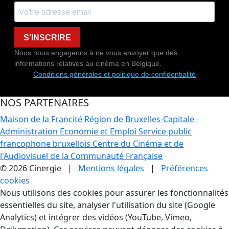
S'INSCRIRE
Nous nous engageons à ne vous envoyer que des
informations relatives au cinéma en Belgique.
Conditions générales et politique de confidentialité
NOS PARTENAIRES
Maison de la Francité
Région de Bruxelles-Capitale -
Administration Economie et Emploi
Service public
francophone bruxellois
Centre du Cinéma et de
l'Audiovisuel de la Communauté Française
© 2026 Cinergie |
Mentions légales
|
Préférences
cookies
Gestion des Cookies
Nous utilisons des cookies pour assurer les fonctionnalités
essentielles du site, analyser l'utilisation du site (Google
Analytics) et intégrer des vidéos (YouTube, Vimeo,