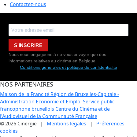
Contactez-nous
S'INSCRIRE
Nous nous engageons à ne vous envoyer que des
informations relatives au cinéma en Belgique.
Conditions générales et politique de confidentialité
NOS PARTENAIRES
Maison de la Francité
Région de Bruxelles-Capitale -
Administration Economie et Emploi
Service public
francophone bruxellois
Centre du Cinéma et de
l'Audiovisuel de la Communauté Française
© 2026 Cinergie |
Mentions légales
|
Préférences
cookies