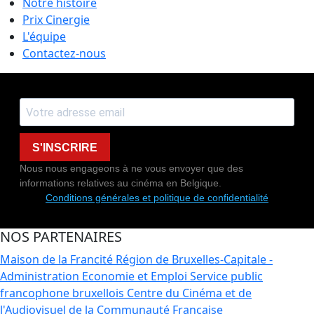
Notre histoire
Prix Cinergie
L'équipe
Contactez-nous
S'INSCRIRE
Nous nous engageons à ne vous envoyer que des
informations relatives au cinéma en Belgique.
Conditions générales et politique de confidentialité
NOS PARTENAIRES
Maison de la Francité
Région de Bruxelles-Capitale -
Administration Economie et Emploi
Service public
francophone bruxellois
Centre du Cinéma et de
l'Audiovisuel de la Communauté Française