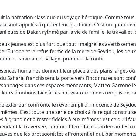
it la narration classique du voyage héroïque. Comme tous 
ssa sont appelés à quitter leur quotidien. C’est un quotidien
anlieues de Dakar, rythmé par la vie de famille, le travail et
s deux jeunes est plus fort que tout : malgré les avertisseme
e l’Europe et le refus ferme de la mère de Seydou, les deux
tion du shaman du village, prennent la route.
ésences humaines donnent leur place à des plans larges où
u Sahara, franchissent la porte vers l’inconnu et sont confr
ersonnages dans ces espaces menaçants, Matteo Garrone les
e leurs émotions face à ces nouveaux mondes remplis de d
de extérieur confronte le rêve rempli d’innocence de Seydo
êmes. C’est toute une série de choix à faire qui construisent
 grandir et à rester fidèles à eux-mêmes : est-ce qu’il faut
pendant la traversée, comment tenir face aux demandes crue
euves que les protagonistes affrontent et qui, par moments,