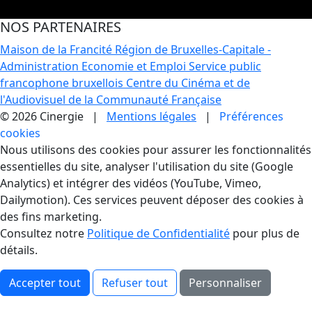
NOS PARTENAIRES
Maison de la Francité
Région de Bruxelles-Capitale -
Administration Economie et Emploi
Service public
francophone bruxellois
Centre du Cinéma et de
l'Audiovisuel de la Communauté Française
© 2026 Cinergie |
Mentions légales
|
Préférences
cookies
Gestion des Cookies
Nous utilisons des cookies pour assurer les fonctionnalités
essentielles du site, analyser l'utilisation du site (Google
Analytics) et intégrer des vidéos (YouTube, Vimeo,
Dailymotion). Ces services peuvent déposer des cookies à
des fins marketing.
Consultez notre
Politique de Confidentialité
pour plus de
détails.
Accepter tout
Refuser tout
Personnaliser