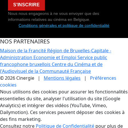
S'INSCRIRE
Nous nous engageons à ne vous envoyer que des
informations relatives au cinéma en Belgique.
Conditions générales et politique de confidentialité
NOS PARTENAIRES
Maison de la Francité
Région de Bruxelles-Capitale -
Administration Economie et Emploi
Service public
francophone bruxellois
Centre du Cinéma et de
l'Audiovisuel de la Communauté Française
© 2026 Cinergie |
Mentions légales
|
Préférences
cookies
Gestion des Cookies
Nous utilisons des cookies pour assurer les fonctionnalités
essentielles du site, analyser l'utilisation du site (Google
Analytics) et intégrer des vidéos (YouTube, Vimeo,
Dailymotion). Ces services peuvent déposer des cookies à
des fins marketing.
Consultez notre
Politique de Confidentialité
pour plus de