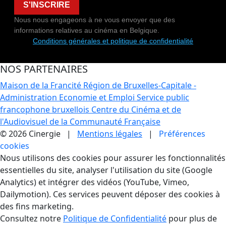
S'INSCRIRE
Nous nous engageons à ne vous envoyer que des
informations relatives au cinéma en Belgique.
Conditions générales et politique de confidentialité
NOS PARTENAIRES
Maison de la Francité
Région de Bruxelles-Capitale -
Administration Economie et Emploi
Service public
francophone bruxellois
Centre du Cinéma et de
l'Audiovisuel de la Communauté Française
© 2026 Cinergie |
Mentions légales
|
Préférences
cookies
Gestion des Cookies
Nous utilisons des cookies pour assurer les fonctionnalités
essentielles du site, analyser l'utilisation du site (Google
Analytics) et intégrer des vidéos (YouTube, Vimeo,
Dailymotion). Ces services peuvent déposer des cookies à
des fins marketing.
Consultez notre
Politique de Confidentialité
pour plus de