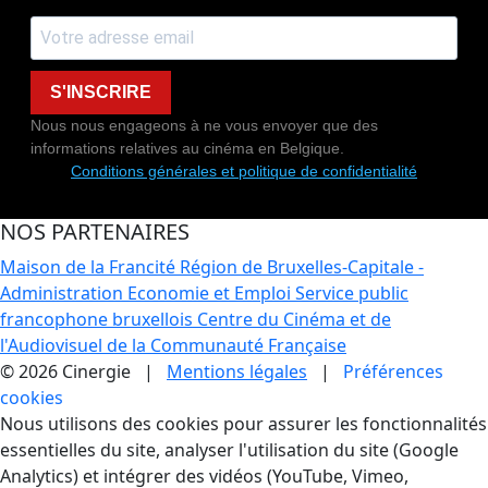
S'INSCRIRE
Nous nous engageons à ne vous envoyer que des
informations relatives au cinéma en Belgique.
Conditions générales et politique de confidentialité
NOS PARTENAIRES
Maison de la Francité
Région de Bruxelles-Capitale -
Administration Economie et Emploi
Service public
francophone bruxellois
Centre du Cinéma et de
l'Audiovisuel de la Communauté Française
© 2026 Cinergie |
Mentions légales
|
Préférences
cookies
Gestion des Cookies
Nous utilisons des cookies pour assurer les fonctionnalités
essentielles du site, analyser l'utilisation du site (Google
Analytics) et intégrer des vidéos (YouTube, Vimeo,