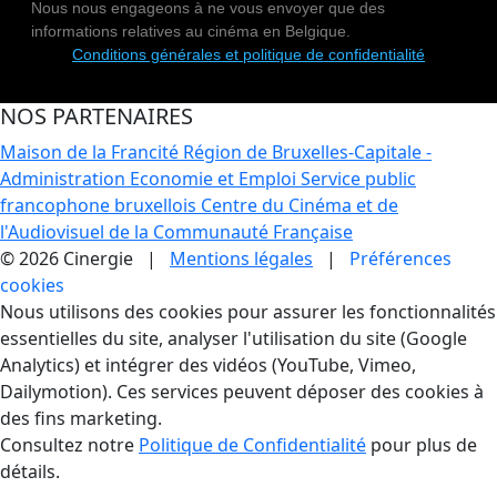
Nous nous engageons à ne vous envoyer que des
informations relatives au cinéma en Belgique.
Conditions générales et politique de confidentialité
NOS PARTENAIRES
Maison de la Francité
Région de Bruxelles-Capitale -
Administration Economie et Emploi
Service public
francophone bruxellois
Centre du Cinéma et de
l'Audiovisuel de la Communauté Française
© 2026 Cinergie |
Mentions légales
|
Préférences
cookies
Gestion des Cookies
Nous utilisons des cookies pour assurer les fonctionnalités
essentielles du site, analyser l'utilisation du site (Google
Analytics) et intégrer des vidéos (YouTube, Vimeo,
Dailymotion). Ces services peuvent déposer des cookies à
des fins marketing.
Consultez notre
Politique de Confidentialité
pour plus de
détails.