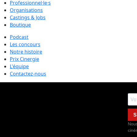
Professionnel·le·s
Organisations
Castings & Jobs
Boutique
Podcast
Les concours
Notre histoire
Prix Cinergie
L'équipe
Contactez-nous
S
Nous
ciné