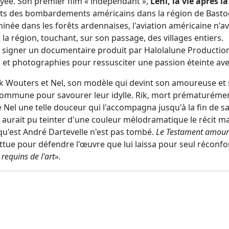
oyée. Son premier film « indépendant »,
Leni, la vie après l
ts des bombardements américains dans la région de Bastog
née dans les forêts ardennaises, l'aviation américaine n'ava
 région, touchant, sur son passage, des villages entiers.
 signer un documentaire produit par Halolalune Production, 
es et photographies pour ressusciter une passion éteinte av
Rik Wouters et Nel, son modèle qui devint son amoureuse et
ommune pour savourer leur idylle. Rik, mort prématurément
e Nel une telle douceur qui l'accompagna jusqu'à la fin de sa
 aurait pu teinter d'une couleur mélodramatique le récit ma
qu'est André Dartevelle n'est pas tombé.
Le Testament amour
tue pour défendre l'œuvre que lui laissa pour seul réconfort
 requins de l'art».