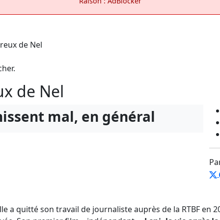
Raison : AdBlocker
cher.
x de Nel
nissent mal, en général
Pa
e a quitté son travail de journaliste auprès de la RTBF en 2