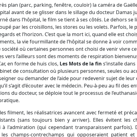
s plan (parc, parking, fenêtre, couloir) la caméra de Gaël
ôpital avant de se glisser dans le sillage du docteur Damas 
 dans l’hôpital, le film se tient à ses côtés. Le dehors se liv
upé par les croisillons, les stores ou les volets. Parfois, le
egards et l’horizon. C’est que la mort ici, quand elle est choi
ments, la vie fourmillante de l’hôpital se donne à voir co
société où certaines personnes ont choisi de venir vivre c
es vers l’ailleurs sont des moments de respiration bienvenu
Car, en forme de huis clos,
Les Mots de la fin
s’installe dan
cabinet de consultation où plusieurs personnes, seules ou 
seigner ou demander de l’aide pour redevenir sujet de leur
’il s’agit d’écouter avec le médecin. Peu-à-peu au fil des ent
ions du docteur, se déploie tout le processus de l’euthanasi
pratique.
es filment, les réalisatrices avancent avec fermeté et préca
stants (sans toujours bien y arriver). Elles évitent les ch
ni à l'admiration (qui cependant transparaissent parfois). 
 les champs-contrechamps qui opposeraient patient et 