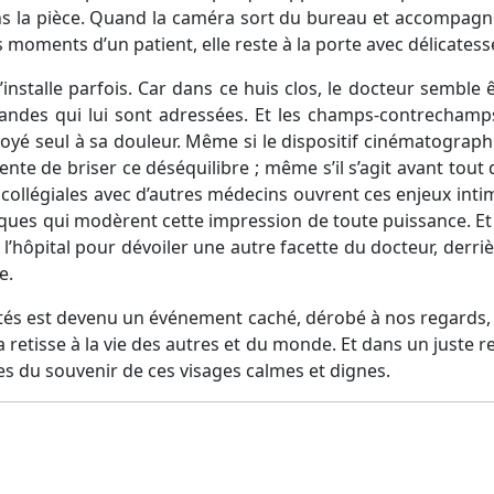
 la pièce. Quand la caméra sort du bureau et accompagne 
s moments d’un patient, elle reste à la porte avec délicates
’installe parfois. Car dans ce huis clos, le docteur semble ê
andes qui lui sont adressées. Et les champs-contrecham
voyé seul à sa douleur. Même si le dispositif cinématograph
nte de briser ce déséquilibre ; même s’il s’agit avant tout 
ollégiales avec d’autres médecins ouvrent ces enjeux int
iques qui modèrent cette impression de toute puissance. Et p
’hôpital pour dévoiler une autre facette du docteur, derrièr
ée.
étés est devenu un événement caché, dérobé à nos regards, l
retisse à la vie des autres et du monde. Et dans un juste re
es du souvenir de ces visages calmes et dignes.