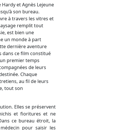
le Hardy et Agnès Lejeune
jusqu’à son bureau.
re à travers les vitres et
 paysage remplit tout
sie, est bien une
mme un monde à part
ette dernière aventure
s dans ce film constitué
s un premier temps
accompagnées de leurs
 destinée. Chaque
retiens, au fil de leurs
e, tout son
ution. Elles se préservent
ichis et fioritures et ne
Dans ce bureau étroit, la
médecin pour saisir les