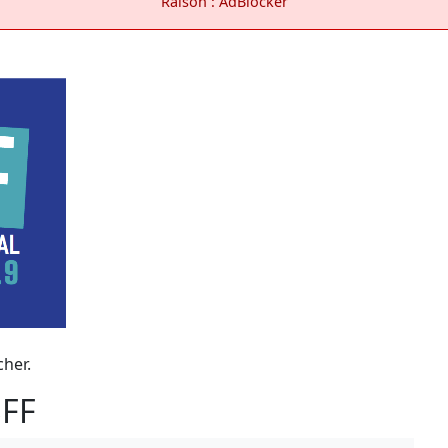
Raison : AdBlocker
cher.
SFF