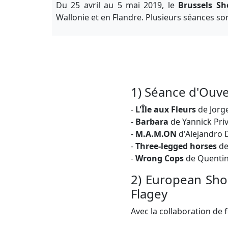
Du 25 avril au 5 mai 2019, le
Brussels Sh
Wallonie et en Flandre. Plusieurs séances sont
1) Séance d'Ouver
-
L'Île aux Fleurs
de Jorg
-
Barbara
de Yannick Priv
-
M.A.M.ON
d'Alejandro 
-
Three-legged horses
de
-
Wrong Cops
de Quentin
2) European Shor
Flagey
Avec la collaboration de f