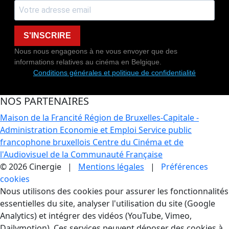
S'INSCRIRE
Nous nous engageons à ne vous envoyer que des
informations relatives au cinéma en Belgique.
Conditions générales et politique de confidentialité
NOS PARTENAIRES
Maison de la Francité
Région de Bruxelles-Capitale -
Administration Economie et Emploi
Service public
francophone bruxellois
Centre du Cinéma et de
l'Audiovisuel de la Communauté Française
© 2026 Cinergie |
Mentions légales
|
Préférences
cookies
Gestion des Cookies
Nous utilisons des cookies pour assurer les fonctionnalités
essentielles du site, analyser l'utilisation du site (Google
Analytics) et intégrer des vidéos (YouTube, Vimeo,
Dailymotion). Ces services peuvent déposer des cookies à