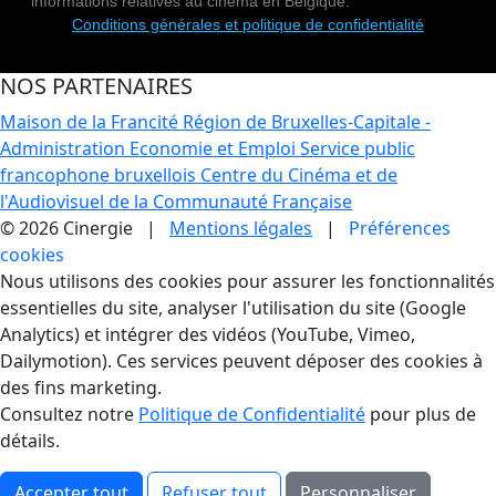
informations relatives au cinéma en Belgique.
Conditions générales et politique de confidentialité
NOS PARTENAIRES
Maison de la Francité
Région de Bruxelles-Capitale -
Administration Economie et Emploi
Service public
francophone bruxellois
Centre du Cinéma et de
l'Audiovisuel de la Communauté Française
© 2026 Cinergie |
Mentions légales
|
Préférences
cookies
Gestion des Cookies
Nous utilisons des cookies pour assurer les fonctionnalités
essentielles du site, analyser l'utilisation du site (Google
Analytics) et intégrer des vidéos (YouTube, Vimeo,
Dailymotion). Ces services peuvent déposer des cookies à
des fins marketing.
Consultez notre
Politique de Confidentialité
pour plus de
détails.
Accepter tout
Refuser tout
Personnaliser