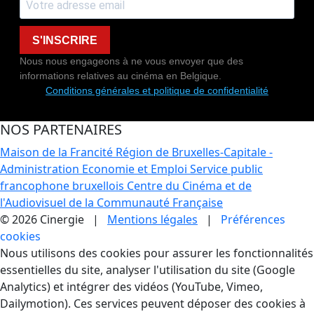
S'INSCRIRE
Nous nous engageons à ne vous envoyer que des
informations relatives au cinéma en Belgique.
Conditions générales et politique de confidentialité
NOS PARTENAIRES
Maison de la Francité
Région de Bruxelles-Capitale -
Administration Economie et Emploi
Service public
francophone bruxellois
Centre du Cinéma et de
l'Audiovisuel de la Communauté Française
© 2026 Cinergie |
Mentions légales
|
Préférences
cookies
Gestion des Cookies
Nous utilisons des cookies pour assurer les fonctionnalités
essentielles du site, analyser l'utilisation du site (Google
Analytics) et intégrer des vidéos (YouTube, Vimeo,
Dailymotion). Ces services peuvent déposer des cookies à