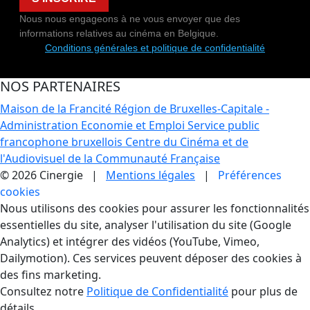
Nous nous engageons à ne vous envoyer que des
informations relatives au cinéma en Belgique.
Conditions générales et politique de confidentialité
NOS PARTENAIRES
Maison de la Francité
Région de Bruxelles-Capitale -
Administration Economie et Emploi
Service public
francophone bruxellois
Centre du Cinéma et de
l'Audiovisuel de la Communauté Française
© 2026 Cinergie |
Mentions légales
|
Préférences
cookies
Gestion des Cookies
Nous utilisons des cookies pour assurer les fonctionnalités
essentielles du site, analyser l'utilisation du site (Google
Analytics) et intégrer des vidéos (YouTube, Vimeo,
Dailymotion). Ces services peuvent déposer des cookies à
des fins marketing.
Consultez notre
Politique de Confidentialité
pour plus de
détails.