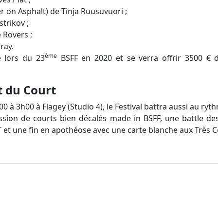
 on Asphalt) de Tinja Ruusuvuori ;
trikov ;
 Rovers ;
ray.
ème
é lors du 23
BSFF en 2020 et se verra offrir 3500 € 
 du Court
0 à 3h00 à Flagey (Studio 4), le Festival battra aussi au ryt
sion de courts bien décalés made in BSFF, une battle d
T et une fin en apothéose avec une carte blanche aux Très C