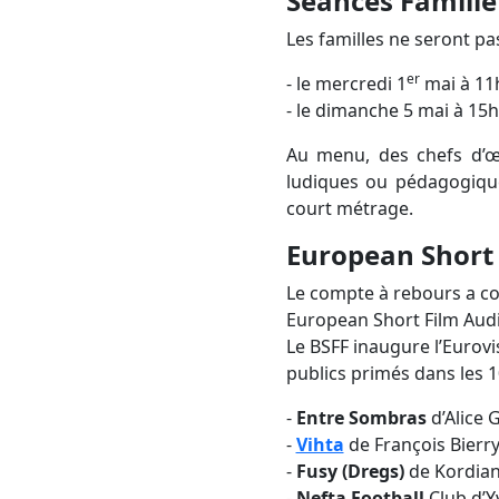
Séances Famille
Les familles ne seront pa
er
- le mercredi 1
mai à 11h
- le dimanche 5 mai à 1
Au menu, des chefs d’œu
ludiques ou pédagogique
court métrage.
European
Short
Le compte à rebours a co
European Short Film Audie
Le BSFF inaugure l’Euro
publics primés dans les 1
-
Entre Sombras
d’Alice 
-
Vihta
de François Bierry
-
Fusy (Dregs)
de Kordian 
-
Nefta Football
Club d’Yv