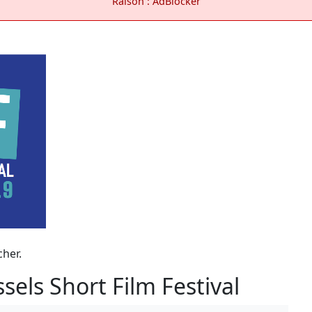
Raison : AdBlocker
cher.
els Short Film Festival