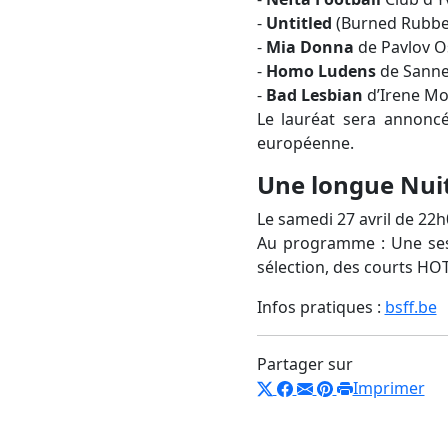
-
Untitled
(Burned Rubber
-
Mia Donna
de Pavlov Os
-
Homo Ludens
de Sanne
-
Bad Lesbian
d’Irene Mo
Le lauréat sera annonc
européenne.
Une longue Nuit
Le samedi 27 avril de 22h0
Au programme : Une ses
sélection, des courts HO
Infos pratiques :
bsff.be
Partager sur
Imprimer