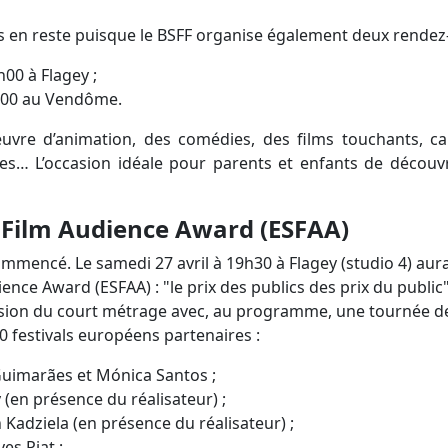
s en reste puisque le BSFF organise également deux rendez-v
00 à Flagey ;
5h00 au Vendôme.
vre d’animation, des comédies, des films touchants, cap
s… L’occasion idéale pour parents et enfants de découvr
 Film Audience Award (ESFAA)
mmencé. Le samedi 27 avril à 19h30 à Flagey (studio 4) aura
nce Award (ESFAA) : "le prix des publics des prix du public"
vision du court métrage avec, au programme, une tournée 
0 festivals européens partenaires :
Guimarães et Mónica Santos ;
 (en présence du réalisateur) ;
Kadziela (en présence du réalisateur) ;
es Piat ;