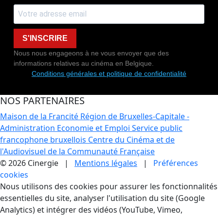
S'INSCRIRE
Nous nous engageons à ne vous envoyer que des
informations relatives au cinéma en Belgique.
Conditions générales et politique de confidentialité
NOS PARTENAIRES
Maison de la Francité
Région de Bruxelles-Capitale -
Administration Economie et Emploi
Service public
francophone bruxellois
Centre du Cinéma et de
l'Audiovisuel de la Communauté Française
© 2026 Cinergie |
Mentions légales
|
Préférences
cookies
Gestion des Cookies
Nous utilisons des cookies pour assurer les fonctionnalités
essentielles du site, analyser l'utilisation du site (Google
Analytics) et intégrer des vidéos (YouTube, Vimeo,