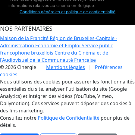
informations relatives au cinéma en Belgique.
Conditions générales et politique de confidentialité
NOS PARTENAIRES
Maison de la Francité
Région de Bruxelles-Capitale -
Administration Economie et Emploi
Service public
francophone bruxellois
Centre du Cinéma et de
l'Audiovisuel de la Communauté Française
© 2026 Cinergie |
Mentions légales
|
Préférences
cookies
Gestion des Cookies
Nous utilisons des cookies pour assurer les fonctionnalités
essentielles du site, analyser l'utilisation du site (Google
Analytics) et intégrer des vidéos (YouTube, Vimeo,
Dailymotion). Ces services peuvent déposer des cookies à
des fins marketing.
Consultez notre
Politique de Confidentialité
pour plus de
détails.