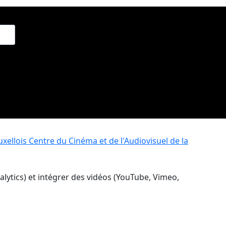
xellois
Centre du Cinéma et de l'Audiovisuel de la
nalytics) et intégrer des vidéos (YouTube, Vimeo,