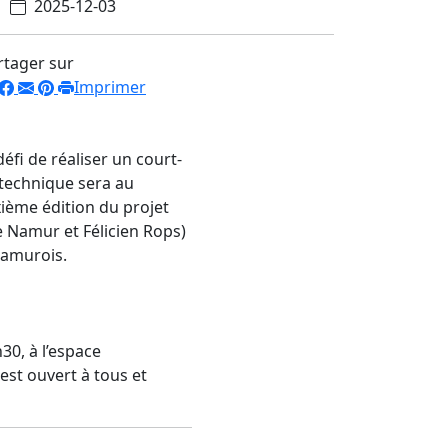
2025-12-03
rtager sur
Imprimer
éfi de réaliser un court-
technique sera au
xième édition du projet
e Namur et Félicien Rops)
 namurois.
30, à l’espace
st ouvert à tous et