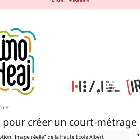
Raison : AdBlocker
cher.
24h pour créer un court-métrag
option "Image réelle" de la Haute École Albert