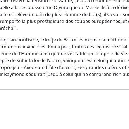
faire revivre la tension croissante, jusqu'à l'émotion expl
pelle à la rescousse d'un Olympique de Marseille à la déri
aite et relève un défi de plus. Homme de but(s), il va voir son
l remporte la plus prestigieuse des coupes européennes, et g
réchal".
squ'au-boutisme, le ketje de Bruxelles expose la méthode q
rétendus invincibles. Peu à peu, toutes ces leçons de strat
nce de l'Homme ainsi qu'une véritable philosophie de vie. E
pte de subir la loi de l'autre, vainqueur est celui qui optimis
opre jeu... Avec son drôle d'accent, ses grandes colères et
 Raymond séduirait jusqu'à celui qui ne comprend rien aux