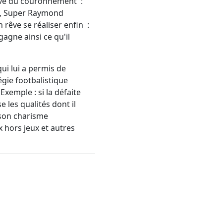
osive du couronnement :
ve, Super Raymond
 rêve se réaliser enfin :
agne ainsi ce qu'il
ui lui a permis de
égie footbalistique
xemple : si la défaite
e les qualités dont il
 son charisme
 hors jeux et autres