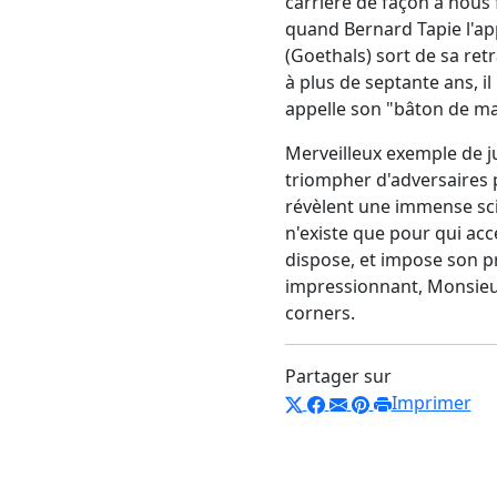
carrière de façon à nous 
quand Bernard Tapie l'ap
(Goethals) sort de sa retr
à plus de septante ans, i
appelle son "bâton de ma
Merveilleux exemple de ju
triompher d'adversaires p
révèlent une immense scie
n'existe que pour qui acce
dispose, et impose son pr
impressionnant, Monsieur
corners.
Partager sur
Imprimer